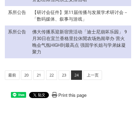
系所公告
【研讨会征件】第11届传播与发展学术研讨会－
「数码媒体、叙事与游戏」
系所公告
佛大传播系迎新宿营活动「迪士尼崩坏乐园」 9
月30日在宜兰香格里拉休閒农场热闹举办 营火
晚会气氛HIGH到最高点 强固学长姐与学弟妹凝
聚力
最前
20
21
22
23
24
上一页
Print this page
Share