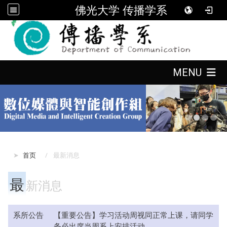
佛光大学 传播学系
:::
:::
MENU
:::
首页
最新消息
最
新消息
系所公告
【重要公告】​学习活动周视同正常上课，请同学
务必出席当周系上安排活动