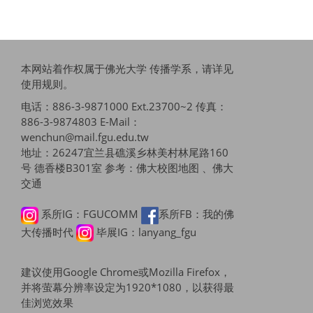
本网站着作权属于佛光大学 传播学系，请详见
使用规则
。
电话：886-3-9871000 Ext.23700~2 传真：
886-3-9874803 E-Mail：
wenchun@mail.fgu.edu.tw
地址：26247宜兰县礁溪乡林美村林尾路160
号 德香楼B301室 参考：
佛大校图地图 、佛大
交通
系所IG：FGUCOMM
系所FB：我的佛
大传播时代
毕展IG：lanyang_fgu
建议使用Google Chrome或Mozilla Firefox，
并将萤幕分辨率设定为1920*1080，以获得最
佳浏览效果