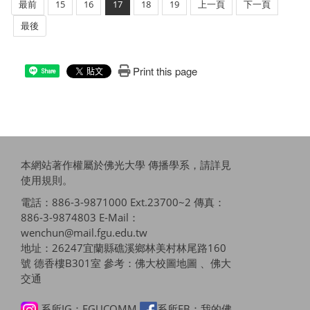
最前
15
16
17
18
19
上一頁
下一頁
最後
Print this page
Share
本網站著作權屬於佛光大學 傳播學系，請詳見
使用規則
。
電話：886-3-9871000 Ext.23700~2 傳真：
886-3-9874803 E-Mail：
wenchun@mail.fgu.edu.tw
地址：26247宜蘭縣礁溪鄉林美村林尾路160
號 德香樓B301室 參考：
佛大校圖地圖 、佛大
交通
系所IG：FGUCOMM
系所FB：我的佛