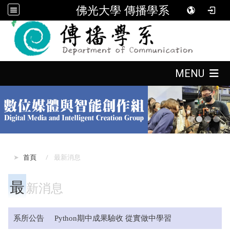
佛光大學 傳播學系
:::
:::
MENU
:::
首頁
最新消息
最
新消息
系所公告
Python
期中成果驗收 從實做中學習