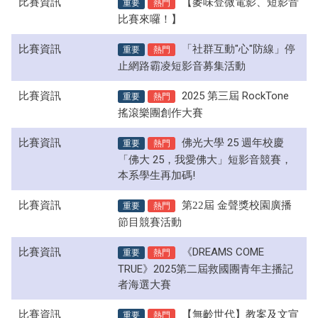
比賽資訊
重要
熱門
【麥味登微電影、短影音
比賽來囉！】
比賽資訊
重要
熱門
「社群互動"心"防線」停
止網路霸凌短影音募集活動
比賽資訊
重要
熱門
2025 第三屆 RockTone
搖滾樂團創作大賽
比賽資訊
重要
熱門
佛光大學 25 週年校慶
「佛大 25，我愛佛大」短影音競賽，
本系學生再加碼!
比賽資訊
重要
熱門
第22屆 金聲獎校園廣播
節目競賽活動
比賽資訊
重要
熱門
《DREAMS COME
TRUE》2025第二屆救國團青年主播記
者海選大賽
比賽資訊
重要
熱門
【無齡世代】教案及文宣