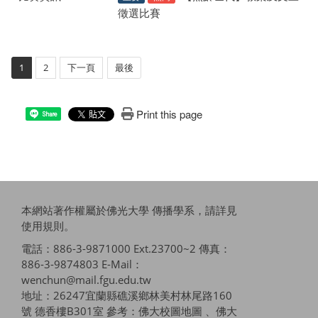
徵選比賽
1
2
下一頁
最後
Print this page
Share
本網站著作權屬於佛光大學 傳播學系，請詳見
使用規則
。
電話：886-3-9871000 Ext.23700~2 傳真：
886-3-9874803 E-Mail：
wenchun@mail.fgu.edu.tw
地址：26247宜蘭縣礁溪鄉林美村林尾路160
號 德香樓B301室 參考：
佛大校圖地圖 、佛大