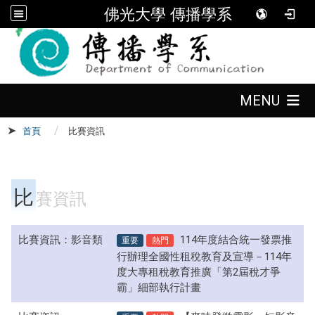
佛光大學 傳播學系
:::
:::
MENU
首頁
比賽資訊
:::
比
賽資訊
比賽資訊：影音類
重要
熱門
114年度結合統一發票推
行辦理全國性租稅教育及宣導－114年
度大專租稅教育推廣「第2屆稅才爭
霸」細部執行計畫