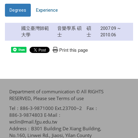
Degrees
Experience
國立臺灣師範
音樂學系 碩
碩
2007.09 ~
大學
士
士
2010.06
Print this page
Share
Department of communication © All RIGHTS
RESERVED, Please see
Terms of use
Tel：886-3-9871000 Ext.23700~2 Fax：
886-3-9874803 E-Mail：
wclin@mail.fgu.edu.tw
Address：B301 Building De Xiang Building,
No.160, Linwei Rd., Jiaosi, Yilan County