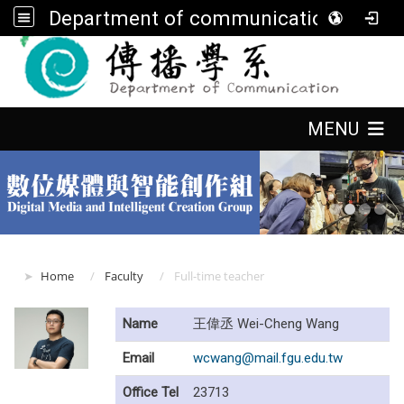
Department of communication, FGU
:::
:::
MENU
:::
Home
Faculty
Full-time teacher
Name
王偉丞 Wei-Cheng Wang
Email
wcwang@mail.fgu.edu.tw
Office Tel
23713