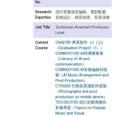
No.
Research
流行音樂混音編曲、電影配樂、
Expertise
音效設計、錄音技術、長笛演奏
Job Title
Technician Assistant Professor
Level
Current
CN42700 畢業製作（I）(上)
Course
（Graduation Project（I））
COMM101100 AI與傳播素養
（Literacy of AI and
communication）
COMM201300 AI音樂編曲與後
製（AI Music Arrangement and
Post-Production）
CT03200 行動裝置攝影與後製
（Photography and post
production on mobile device）
TECH5C3100 流行音樂傳播與
影像專題（Topics on Popular
Music and Visual