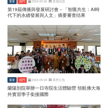
重要
熱門
2026-05-06
其他訊息
第19屆傳播與發展研討會－「智匯共生：AI時
代下的永續發展與人文」摘要審查结果
重要
熱門
2026-05-04
系所公告
蘭陽別院舉辦一日寺院生活體驗營 領航佛大海
外實習學子銜接國際