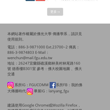
更多→
本網站著作權屬於佛光大學 傳播學系，請詳見
使用規則
。
電話：886-3-9871000 Ext.23700~2 傳真：
886-3-9874803 E-Mail：
wenchun@mail.fgu.edu.tw
地址：26247宜蘭縣礁溪鄉林美村林尾路160
號 德香樓B301室 參考：
佛大校圖地圖 、佛大
交通
系所IG：FGUCOMM
系所FB：我的佛
大傳播時代
畢展IG：lanyang_fgu
建議使用Google Chrome或Mozilla Firefox，