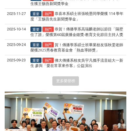
生獲王惕吾新聞獎學金
重要
熱門
2025-11-27
恭喜本系碩士班張曉墨同學榮獲 114 學年
度「王惕吾先生新聞獎學金」
重要
熱門
2025-10-14
恭賀！傳播學系高瑞麟老師以節目「隔壁
住了誰」榮獲第60屆廣播金鐘獎-教育文化節目主持人獎
重要
熱門
2025-09-24
賀！傳播學系碩士班畢業校友張秋雯老師
榮獲2025秀春教育基金會「熱血導師獎」
重要
熱門
2025-09-23
佛大傳播系校友吳宇凡攜手流音組大一新
生 參與「愛在常罩來作客」公益演出
更多榮譽榜