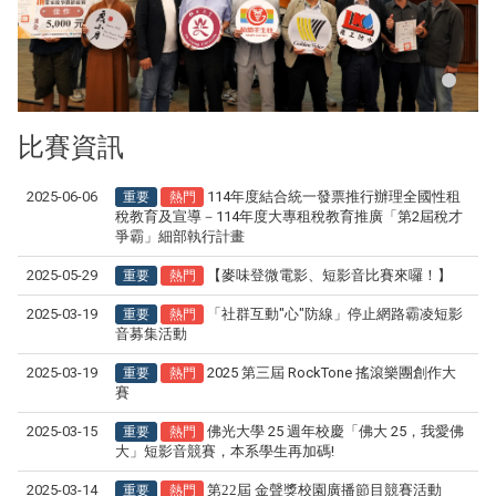
比賽資訊
重要
熱門
2025-06-06
114年度結合統一發票推行辦理全國性租
稅教育及宣導－114年度大專租稅教育推廣「第2屆稅才
爭霸」細部執行計畫
重要
熱門
2025-05-29
【麥味登微電影、短影音比賽來囉！】
重要
熱門
2025-03-19
「社群互動"心"防線」停止網路霸凌短影
音募集活動
重要
熱門
2025-03-19
2025 第三屆 RockTone 搖滾樂團創作大
賽
重要
熱門
2025-03-15
佛光大學 25 週年校慶「佛大 25，我愛佛
大」短影音競賽，本系學生再加碼!
重要
熱門
2025-03-14
第22屆 金聲獎校園廣播節目競賽活動