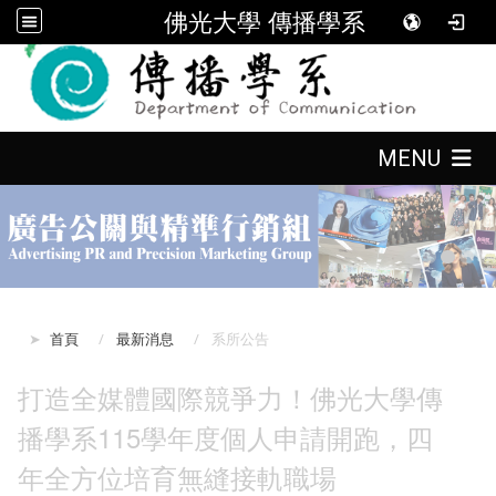
佛光大學 傳播學系
:::
:::
MENU
:::
首頁
最新消息
系所公告
打造全媒體國際競爭力！佛光大學傳
播學系115學年度個人申請開跑，四
年全方位培育無縫接軌職場