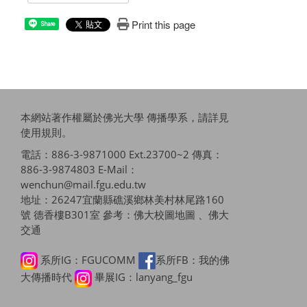
Print this page
Share
本網站著作權屬於佛光大學 傳播學系，請詳見
使用規則
。
電話：886-3-9871000 Ext.23700~2 傳真：
886-3-9874803 E-Mail：
wenchun@mail.fgu.edu.tw
地址：26247宜蘭縣礁溪鄉林美村林尾路160
號 德香樓B301室 參考：
佛大校圖地圖 、佛大
交通
系所IG：FGUCOMM
系所FB：我的佛
大傳播時代
畢展IG：lanyang_fgu