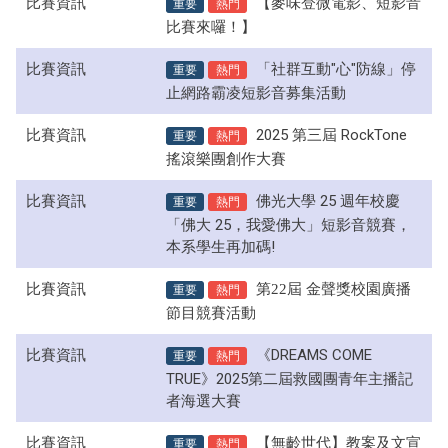
比賽資訊
重要
熱門
【麥味登微電影、短影音
比賽來囉！】
比賽資訊
重要
熱門
「社群互動"心"防線」停
止網路霸凌短影音募集活動
比賽資訊
重要
熱門
2025 第三屆 RockTone
搖滾樂團創作大賽
比賽資訊
重要
熱門
佛光大學 25 週年校慶
「佛大 25，我愛佛大」短影音競賽，
本系學生再加碼!
比賽資訊
重要
熱門
第22屆 金聲獎校園廣播
節目競賽活動
比賽資訊
重要
熱門
《DREAMS COME
TRUE》2025第二屆救國團青年主播記
者海選大賽
比賽資訊
重要
熱門
【無齡世代】教案及文宣