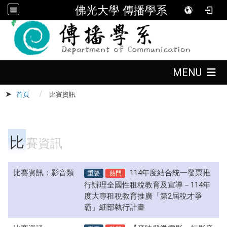
佛光大學 傳播學系
:::
:::
MENU
首頁
比賽資訊
:::
比
賽資訊
比賽資訊：影音類
重要
熱門
114年度結合統一發票推
行辦理全國性租稅教育及宣導－114年
度大專租稅教育推廣「第2屆稅才爭
霸」細部執行計畫