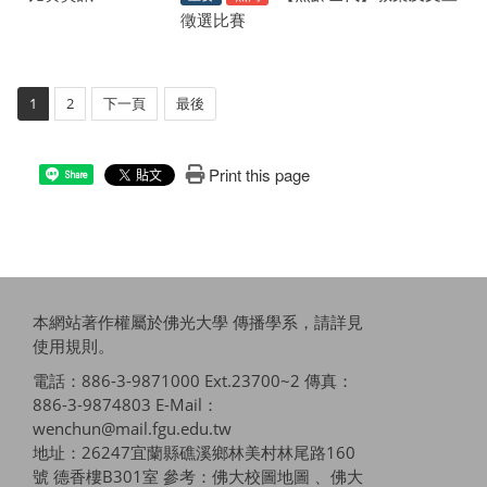
徵選比賽
1
2
下一頁
最後
Print this page
Share
本網站著作權屬於佛光大學 傳播學系，請詳見
使用規則
。
電話：886-3-9871000 Ext.23700~2 傳真：
886-3-9874803 E-Mail：
wenchun@mail.fgu.edu.tw
地址：26247宜蘭縣礁溪鄉林美村林尾路160
號 德香樓B301室 參考：
佛大校圖地圖 、佛大