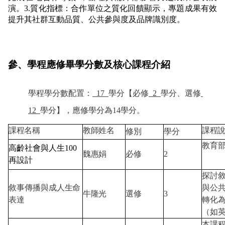
演。3.質化指標：合作單位之質化回饋顯示，專題成果有效
提升其社群互動品質、公共參與度及品牌識別度。
參、學程
應修畢學分數及
核心課程介紹
學程學分數配置：
17
學分【必修
2
學分、選修
12
學分】，應修學分為14學分。
課程名稱
教師姓名
課程
修別
學分
教育
高齡社會與人生100
魏惠娟
必修
2
再設計
探討
敘事傳播與成人生命
與公
牛隆光
選修
3
表達
轉化
（如
本課