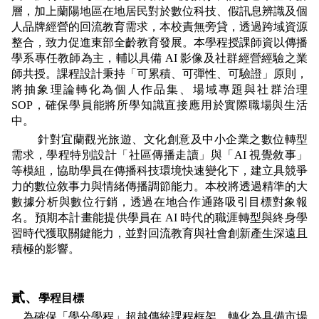
層，加上蘭陽地區在地居民對於數位科技、假訊息辨識及個
人品牌經營的回流教育需求，本校責無旁貸，透過跨域資源
整合，致力促進東部全齡教育發展。本學程授課師資以傳播
學系專任教師為主，輔以具備 AI 影像及社群經營經驗之業
師共授。課程設計秉持「可累積、可彈性、可驗證」原則，
將抽象理論轉化為個人作品集、場域專題與社群治理 
SOP，確保學員能將所學知識直接應用於實際職場與生活
中。
針對宜蘭觀光旅遊、文化創意及中小企業之數位轉型
需求，學程特別設計「社區傳播走讀」與「AI 視覺敘事」
等模組，協助學員在傳播科技環境快速變化下，建立具競爭
力的數位敘事力與情緒傳播調節能力。本校將透過精準的大
數據分析與數位行銷，透過在地合作通路吸引目標對象報
名。預期本計畫能提供學員在 AI 時代的職涯轉型與終身學
習時代獲取關鍵能力，並對回流教育與社會創新產生深遠且
積極的影響。
貳、
學程目標
    為確保「學分學程」超越傳統課程框架，轉化為具備市場