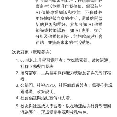
但希望再學習的族群，持續學習能
夠
豐富生活並提升
自我價
值
。學習新的
AI
傳播專業知識和技能，不僅能
夠
更好地經營自身的生活，還能
夠
開
啟
新的興趣和愛好。參加各類
AI
傳播
知識或技能課程，如
AI
應用、媒介
分析及傳播規劃
等，能
夠
確保與社會
連結，並提高未來的生活樂趣。
次要對象（鼓勵參與
）
65
歲以上具學習意願者：對媒體素養、數位溝通、
社群互動與自我表
達有需求，且具基本操作能力或願意參與先導課程
者。
公部門、社福
/NPO
、社區組織參與者：需要公共議
題溝通、政策說明、
社會倡議與活動宣傳能力者。
校友與社區成人學習者：以在地連結與終身學習回
流為導向，形成穩定生源與校務特色。