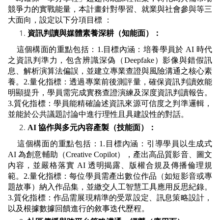
競爭力的實戰能量，本計畫針對學習、就業與社會參與等三
大面向，設定以下分項目標 ：
資訊判讀與媒體素養深耕（知能面）：
這個構面的重點包括：1.目標內涵：培養學員於 AI 時代
之資訊判準力，包含辨識深偽（Deepfake）影像與錯假訊
息、解析演算法偏誤，並建立專業查證與風險溝通之核心素
養。2.量化指標：透過專業前後測評量，確保資訊判讀效能
明顯提升，學員需完成實務查證演練及深度資訊判讀報告。
3.質化指標：學員能精確論述資訊來源可信度之判準邏輯，
並能於公共議題討論中進行理性且具建設性的對話。
AI 協作與多元內容產製（技能面）：
這個構面的重點包括：1.目標內涵：引導學員以生成式 
AI 為創意輔助（Creative Copilot），產出高品質影音、圖文
內容，並嚴格落實 AI 透明揭露、版權合規及傳播倫理規
範。2.量化指標：每位學員需產出數位作品（如短影音或專
題故事）納入作品集，並繳交人工智慧工具應用反思紀錄。
3.質化指標：作品需展現精準的受眾設定、訊息策略設計，
以及根據數據回饋進行的敘事迭代歷程。