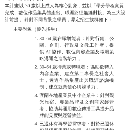
本計畫以
30
歲以上成人為核心對象，並以「學分學程實質
完成、數位作品集具體產出、職涯路徑無縫對接」為三大設
計前提 。針對不同背景之學員，界定招生族群如下：
主要對象（優先招生
）
30–64
歲在職增能者：針對行銷、公
關、企劃、行政及文教工作者，提
供
AI
協作、數位內
容產製及職場策
略溝通之進階培力 。
30–64
歲待業或轉職者：協助欲轉入
內容產業、建立第二專長之社會人
士，透過作品集產
出與職涯諮詢機
制，建立就業信心與競爭力 。
宜蘭在地產業及中小企業主：針對觀
光旅宿、農業品牌及文創商家經營
者，協助其運用數位傳播工具提升品
牌能見度與經營效益。
已退休有再學習需求者：對於已退休