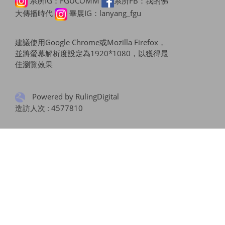
系所IG：FGUCOMM
系所FB：我的佛
大傳播時代
畢展IG：lanyang_fgu
建議使用Google Chrome或Mozilla Firefox，
並將螢幕解析度設定為1920*1080，以獲得最
佳瀏覽效果
Powered by RulingDigital
造訪人次 : 4577810