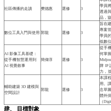
學員
社區傳播的走讀
樊德惠
選修
3
透過
品，
旨在
專案管理
數位工具入門與使用
郭龍
選修
3
學員
低數
從手
AI
影像工具基礎
：
何掌
從手機智慧運用到
簡偉淳
選修
3
Mid
AI
視覺敘事
牌
IP
力，
本課程
用。課
輔助建築 3D 建模與
郭龍
選修
3
念草圖
空間設計
體外掛
（Dig
肆、
目標對象