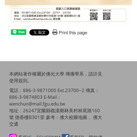
Print this page
Share
本網站著作權屬於佛光大學 傳播學系，請詳見
使用規則
。
電話：886-3-9871000 Ext.23700~2 傳真：
886-3-9874803 E-Mail：
wenchun@mail.fgu.edu.tw
地址：26247宜蘭縣礁溪鄉林美村林尾路160
號 德香樓B301室 參考：
佛大校圖地圖 、佛大
交通