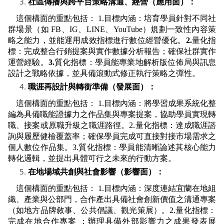
社區傳播與跨平台策略溝通、經營（應用面）：
這個構面的重點包括： 1.目標內涵：培育學員針對不同社
群場景（如 FB、IG、LINE、YouTube）規劃一致性內容策
略之能力，並能運用成效指標進行數位經營優化。
2.
量化指
標：完成整合行銷提案與實作數據分析報告；確保社群實作
運營經驗。
3.
質化指標：學員能專業地解析版位佈局與訊息
設計之戰略依據，並具備滾動式修正執行策略之彈性。
職涯再設計與轉銜準備（發展面）：
這個構面的重點包括： 1.目標內涵：將學習成果系統化整
編為具備職能證據力之作品集與專案提案，協助學員實現轉
職、接案或原職升級之職涯路徑。2.量化指標：達成職涯諮
詢與履歷健檢覆蓋率；確保學員完成可直接對接市場需求之
個人數位作品集。3.質化指標：學員能清晰論述其核心能力
轉化邏輯，並提出具體可行之未來的行動方案。
在地場域共創與社會影響（影響面）：
這個構面的重點包括： 1.目標內涵：深度連結宜蘭在地組
織、產業與公部門，合作產出具備社會創新價值之溝通專案
（如地方品牌敘事、公共倡議、觀光策展）。2.量化指標：
完成在地合作專案 ；辦理具備外部影響力之成果發表展