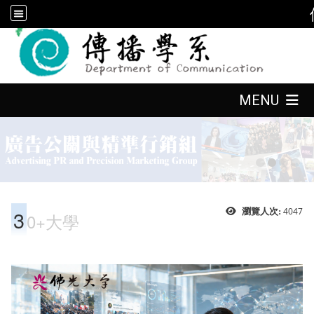
:::
:::
MENU
:::
3
4047
瀏覽人次:
0+大學