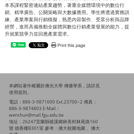
本系課程緊密連結產業趨勢，著重全媒體環境中的數位行
銷、精準廣告、公關策略與大數據應用。學生將透過實務訓
練、產業專案與行銷模擬，熟悉內容製作、受眾分析與品牌
經營，進而具備推動全媒體與數位行銷產業發展的能力，提
升就業競爭力並回應產業需求。
Print this page
Share
本網站著作權屬於佛光大學 傳播學系，請詳見
使用規則
。
電話：886-3-9871000 Ext.23700~2 傳真：
886-3-9874803 E-Mail：
wenchun@mail.fgu.edu.tw
地址：26247宜蘭縣礁溪鄉林美村林尾路160
號 德香樓B301室 參考：
佛大校圖地圖 、佛大