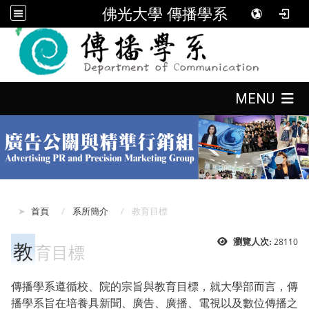
佛光大學 傳播學系
:::
:::
MENU
:::
首頁
系所簡介
教育目標
教
28110
瀏覽人次:
育目標
傳播學系遵循校、院的宗旨與教育目標，就大學部而言，傳
播學系旨在培養具新聞、廣告、廣播、電視以及數位傳播之