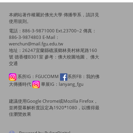
本網站著作權屬於佛光大學 傳播學系，請詳見
使用規則
。
電話：886-3-9871000 Ext.23700~2 傳真：
886-3-9874803 E-Mail：
wenchun@mail.fgu.edu.tw
地址：26247宜蘭縣礁溪鄉林美村林尾路160
號 德香樓B301室 參考：
佛大校圖地圖 、佛大
交通
系所IG：FGUCOMM
系所FB：我的佛
大傳播時代
畢展IG：lanyang_fgu
建議使用Google Chrome或Mozilla Firefox，
並將螢幕解析度設定為1920*1080，以獲得最
佳瀏覽效果