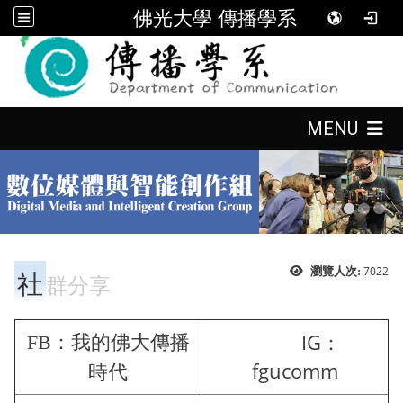
佛光大學 傳播學系
:::
:::
MENU
:::
社
7022
瀏覽人次:
群分享
IG：
FB：我的佛大傳播
fgucomm
時代