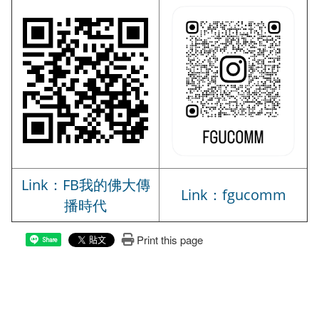
Link：FB我的佛大傳
Link：fgucomm
播時代
Print this page
Share