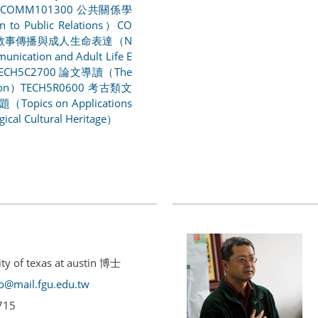
COMM101300 公共關係學
n to Public Relations）
CO
0 敘事傳播與成人生命表達（N
unication and Adult Life E
ECH5C2700 論文導讀（The
tion）
TECH5R0600 考古類文
pics on Applications
gical Cultural Heritage）
sity of texas at austin 博士
o@mail.fgu.edu.tw
715