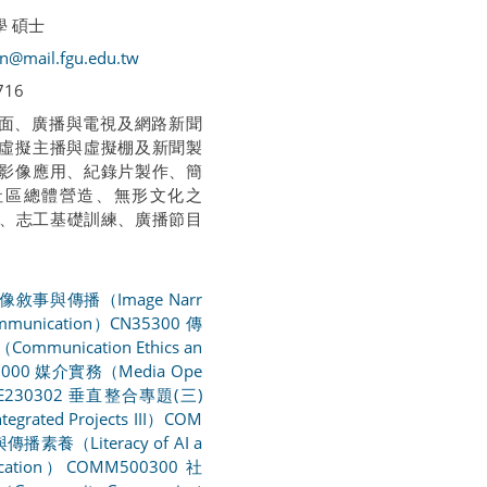
學 碩士
an@mail.fgu.edu.tw
716
 平面、廣播與電視及網路新聞
真虛擬主播與虛擬棚及新聞製
與影像應用、紀錄片製作、簡
社區總體營造、無形文化之
、志工基礎訓練、廣播節目
圖像敘事與傳播（Image Narr
ommunication）
CN35300 傳
munication Ethics an
7000 媒介實務（Media Ope
E230302 垂直整合專題(三)
ntegrated Projects III）
COM
與傳播素養（Literacy of AI a
cation）
COMM500300 社