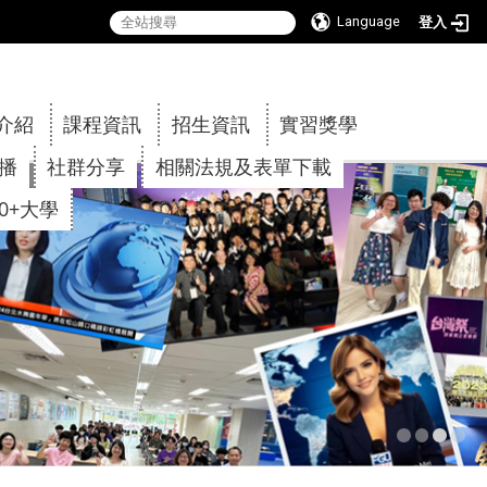
Language
登入
:::
介紹
課程資訊
招生資訊
實習獎學
傳播
社群分享
相關法規及表單下載
30+大學