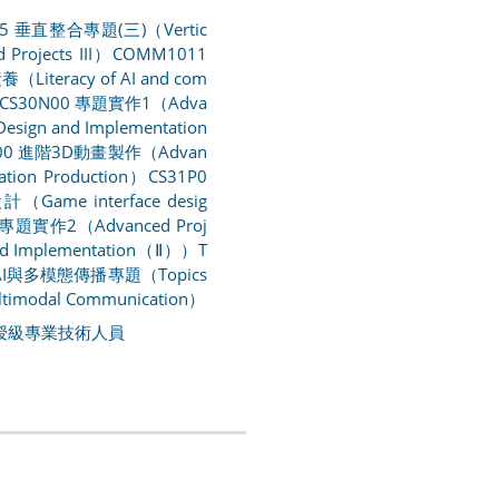
05 垂直整合專題(三)（Vertic
d Projects III）
COMM1011
Literacy of AI and com
CS30N00 專題實作1（Adva
 Design and Implementation
J00 進階3D動畫製作（Advan
ation Production）
CS31P0
Game interface desig
 專題實作2（Advanced Proj
and Implementation（Ⅱ））
T
 AI與多模態傳播專題（Topics
ultimodal Communication）
授級專業技術人員