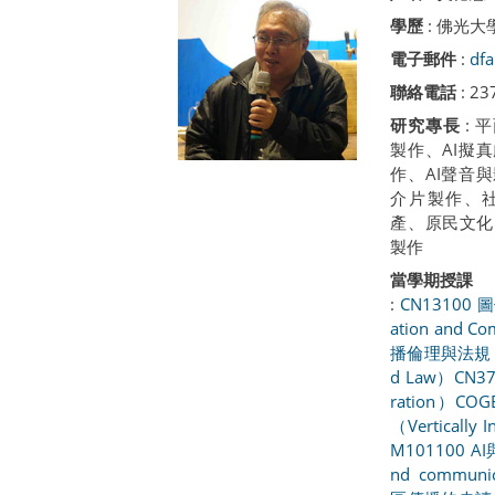
學歷
: 佛光大
電子郵件
:
df
聯絡電話
: 23
研究專長
:
製作、AI擬
作、AI聲音
介片製作、
產、原民文化
製作
當學期授課
:
CN13100 
ation and C
播倫理與法規（Com
d Law）
CN3
ration）
COG
（Vertically I
M101100 AI
nd communi