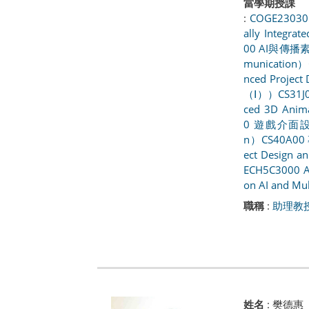
當學期授課
:
COGE2303
ally Integrate
00 AI與傳播素養（
munication）
nced Project
（Ⅰ））
CS31
ced 3D Anim
0 遊戲介面設計（
n）
CS40A00
ect Design 
ECH5C3000
on AI and M
職稱
:
助理教
姓名
:
樊德惠