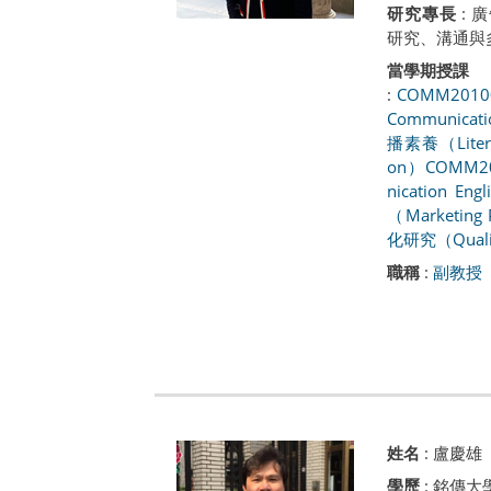
研究專長
:
研究、溝通與
當學期授課
:
COMM201
Communicat
播素養（Literac
on）
COMM2
nication Eng
（Marketing 
化研究（Qualit
職稱
:
副教授
姓名
:
盧慶雄
學歷
: 銘傳大