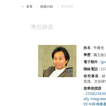
:::
首頁
師資介紹
專任師資
專任師資
姓名
:
牛隆光
學歷
: 國立政
電子郵件
:
lgn
聯絡電話
: 2
研究專長
:
意識、文化研
當學期授課
:
COGE2303
ally Integrate
00 AI與傳播素養（