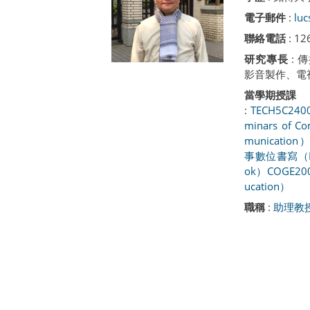
電子郵件
:
luc
聯絡電話
: 1
研究專長
:
影音製作、電
當學期授課
:
TECH5C2
minars of Co
munication
事數位書寫（Digit
ok）
COGE20
ucation）
職稱
:
助理教