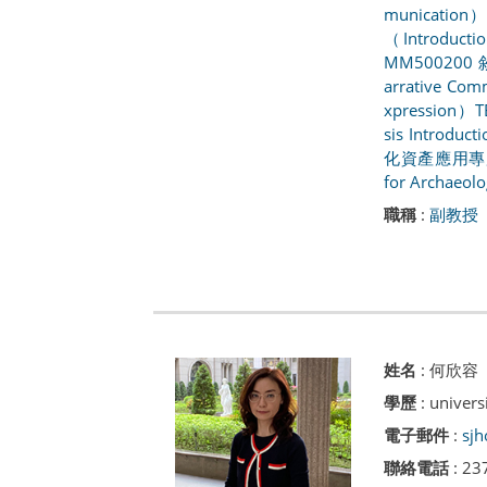
munication）
（Introductio
MM50020
arrative Comm
xpression）
T
sis Introduc
化資產應用專題（To
for Archaeolo
職稱
:
副教授
姓名
:
何欣容
學歷
: univer
電子郵件
:
sjh
聯絡電話
: 23