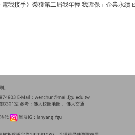
電我接手》榮獲第二屆我年輕 我環保」企業永續 E
則
。
4803 E-Mail：wenchun@mail.fgu.edu.tw
B301室 參考：
佛大校圖地圖 、佛大交通
播時代
畢展IG：lanyang_fgu
x，並將螢幕解析度設定為1920*1080，以獲得最佳瀏覽效果