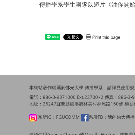
傳播學系學生團隊以短片《油你開始 
Print this page
Share
本網站著作權屬於佛光大學 傳播學系，請詳見
使用規
電話：886-3-9871000 Ext.23700~2 傳真：886-3-987
地址：26247宜蘭縣礁溪鄉林美村林尾路160號 德香樓
系所IG：FGUCOMM
系所FB：我的佛大傳
建議使用Google Chrome或Mozilla Firefo