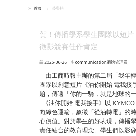
:::
首頁
榮譽榜
賀！傳播學系學生團隊以短片《
徵影競賽佳作肯定
2025-06-26
communication網站管理員
由工商時報主辦的第二屆「我年輕 我
團隊以創意短片《油你開始 電我接
題，傳遞「你的一騎，就是地球的
《油你開始 電我接手》以 KYM
向綠色運輸，象徵「從油轉電」的時
心價值。對於學生的好表現，傳播
責任結合的教育理念。學生們以影