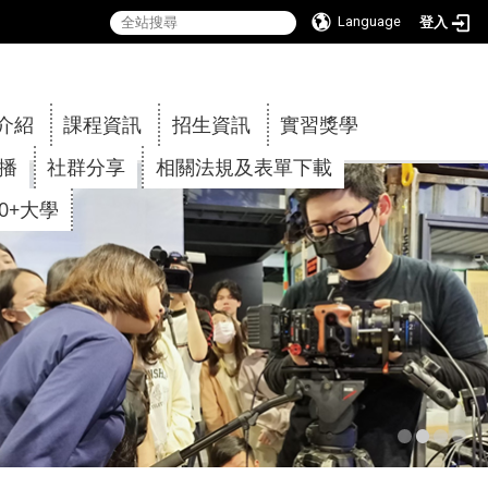
Language
登入
:::
介紹
課程資訊
招生資訊
實習獎學
傳播
社群分享
相關法規及表單下載
30+大學