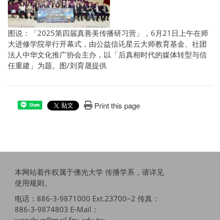
图说：「2025第四届真善美传播研习营」，6月21日上午在师
大进修学院举行开幕式，由公益信讬星云大师教育基金、社团
法人中华文化推广协会主办，以「后真相时代的媒体转型与信
任重建」为题。图/刘育晟提供
Print this page
Share
本网站着作权属于佛光大学 传播学系，请详见
使用规则
。
电话：886-3-9871000 Ext.23700~2 传真：
886-3-9874803 E-Mail：
wenchun@mail.fgu.edu.tw