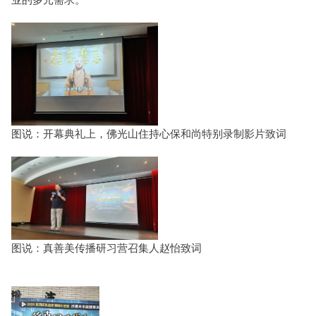
图说：开幕典礼上，佛光山住持心保和尚特别录制影片致词
图说：真善美传播研习营召集人赵怡致词