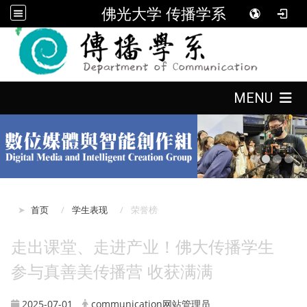
佛光大学 传播学系
:::
:::
MENU
:::
首页
学生表现
荣誉榜
走出课堂、走进产业！佛大传播学生
参与真善美传播营 收获满满
2025-07-01
communication网站管理员