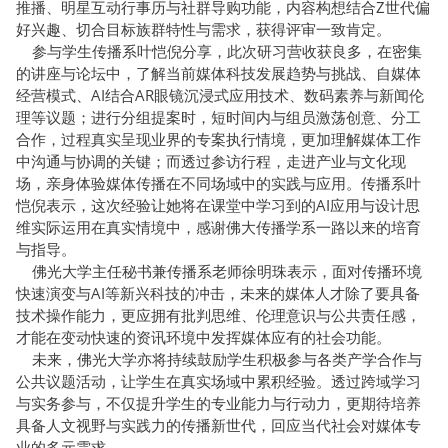
推播、明星互动行事历与社群导购功能，内容构想结合Z世代偏
好兴趣、切合目标族群特性与需求，获得评审一致肯定。
参与学生传播系叶恺倪分享，此次研习营收获良多，在密集
的讲座与论坛中，了解当前媒体科技发展趋势与挑战、自媒体
经营模式、AI结合AR眼镜沉浸式应用技术、数码素养与新闻伦
理等议题；进行分组提案时，短时间内与组员激荡创意、分工
合作，过程真实呈现业界的专案执行情境，更加理解媒体工作
中沟通与协调的关键；而透过参访行程，走进产业与文化现
场，亲身体验媒体传播在不同场域中的实践与应用。传播系叶
恺倪表示，这次经验让她将在课堂中学习到的AI应用与设计思
维实际运用在真实情境中，感谢佛大传播学系一路以来的培育
与指导。
佛光大学主任秘书兼传播系老师徐明珠表示，面对传播环境
快速演变与AI等新兴科技的冲击，未来的媒体人才除了要具备
技术操作能力，更应拥有批判思维、伦理意识与公共责任感，
才能在变动快速的资讯环境中发挥媒体应有的社会功能。
未来，佛光大学亦将持续鼓励学生积极参与各类产学合作与
公共议题活动，让学生在真实场域中累积经验。透过跨域学习
与实务参与，不仅提升学生的专业能力与行动力，更期待培养
具备人文视野与实践力的传播新世代，回应当代社会对媒体专
业的多元需求。