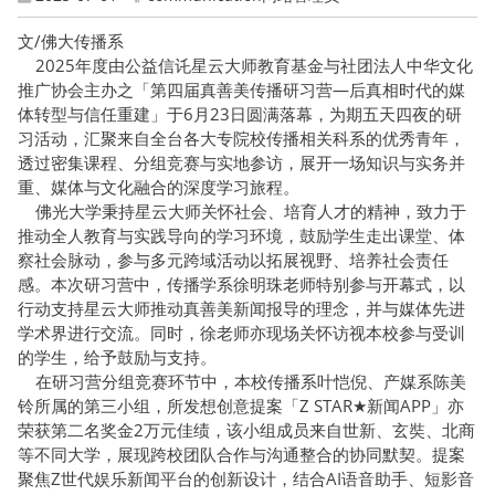
文/佛大传播系
2025年度由公益信讬星云大师教育基金与社团法人中华文化
推广协会主办之「第四届真善美传播研习营—后真相时代的媒
体转型与信任重建」于6月23日圆满落幕，为期五天四夜的研
习活动，汇聚来自全台各大专院校传播相关科系的优秀青年，
透过密集课程、分组竞赛与实地参访，展开一场知识与实务并
重、媒体与文化融合的深度学习旅程。
佛光大学秉持星云大师关怀社会、培育人才的精神，致力于
推动全人教育与实践导向的学习环境，鼓励学生走出课堂、体
察社会脉动，参与多元跨域活动以拓展视野、培养社会责任
感。本次研习营中，传播学系徐明珠老师特别参与开幕式，以
行动支持星云大师推动真善美新闻报导的理念，并与媒体先进
学术界进行交流。同时，徐老师亦现场关怀访视本校参与受训
的学生，给予鼓励与支持。
在研习营分组竞赛环节中，本校传播系叶恺倪、产媒系陈美
铃所属的第三小组，所发想创意提案「Z STAR★新闻APP」亦
荣获第二名奖金2万元佳绩，该小组成员来自世新、玄奘、北商
等不同大学，展现跨校团队合作与沟通整合的协同默契。提案
聚焦Z世代娱乐新闻平台的创新设计，结合AI语音助手、短影音