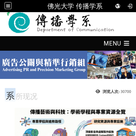
佛光大学 传播学系
:::
:::
MENU
:::
系
30700
浏览人次:
所现况