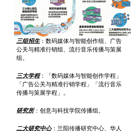
三组招生
：数码媒体与智能创作组、广告
公关与精准行销组、流行音乐传播与策展
组。
三大学程
：「
数码媒体与智能创作学程
」
「
广告公关与精准行销
学程
」
「
流行音乐
传播与策展
学程
」
。
研究所
：创意与科技学院传播组。
二大研究中心
：兰阳传播研究中心、华人