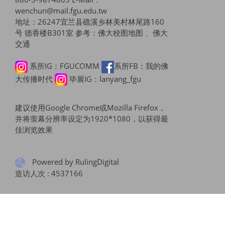
wenchun@mail.fgu.edu.tw
地址：26247宜兰县礁溪乡林美村林尾路160
号 德香楼B301室 参考：
佛大校图地图 、佛大
交通
系所IG：FGUCOMM
系所FB：我的佛
大传播时代
毕展IG：lanyang_fgu
建议使用Google Chrome或Mozilla Firefox，
并将萤幕分辨率设定为1920*1080，以获得最
佳浏览效果
Powered by RulingDigital
造访人次 : 4537166