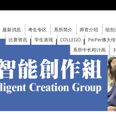
:::
最新消息
考生专区
系所简介
师资介绍
组别
比赛资讯
学生表现
COLLEGO
PeiPei佛大
系所中长程计画