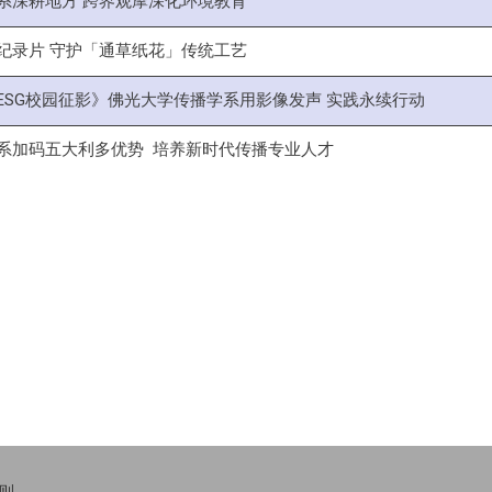
系深耕地方 跨界观摩深化环境教育
纪录片 守护「通草纸花」传统工艺
ESG校园征影》佛光大学传播学系用影像发声 实践永续行动
系加码五大利多优势 培养新时代传播专业人才
则
。