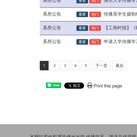
重要
热门
佛光大学传播学
系所公告
重要
热门
传播系学生摄制
系所公告
重要
热门
【工商时报】《
系所公告
重要
热门
申请入学传播学
1
2
3
4
5
下一页
最后
Print this page
Share
本网站着作权属于佛光大学 传播学系，请详见
使用规