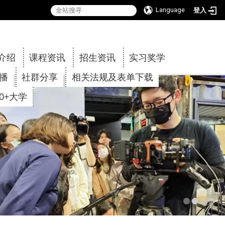
Language
登入
:::
介绍
课程资讯
招生资讯
实习奖学
传播
社群分享
相关法规及表单下载
30+大学