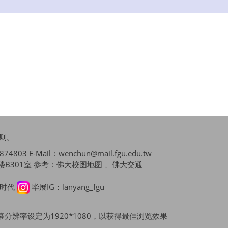
则
。
4803 E-Mail：wenchun@mail.fgu.edu.tw
B301室 参考：
佛大校图地图 、佛大交通
播时代
毕展IG：lanyang_fgu
x，并将萤幕分辨率设定为1920*1080，以获得最佳浏览效果