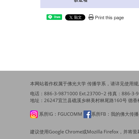
Print this page
Share
本网站着作权属于佛光大学 传播学系，请详见
使用规
电话：886-3-9871000 Ext.23700~2 传真：886-3-987
地址：26247宜兰县礁溪乡林美村林尾路160号 德香楼
系所IG：FGUCOMM
系所FB：我的佛大传
建议使用Google Chrome或Mozilla Firefo