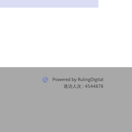
Powered by RulingDigital
造访人次 : 4544878