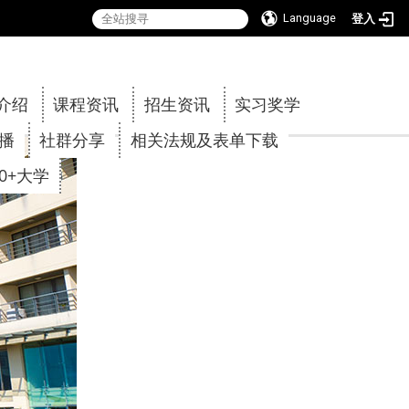
Language
登入
:::
介绍
课程资讯
招生资讯
实习奖学
传播
社群分享
相关法规及表单下载
30+大学