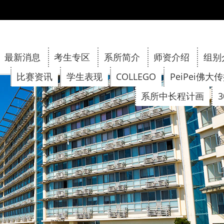
:::
最新消息
考生专区
系所简介
师资介绍
组别
比赛资讯
学生表现
COLLEGO
PeiPei佛大
系所中长程计画