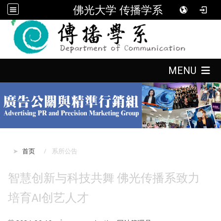
佛光大学 传播学系
:::
:::
MENU
:::
首页
系所公告
智慧创新与科技共舞 佛光传播系致力
培育AI创艺人才