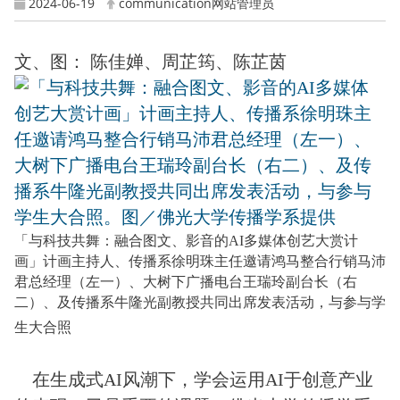
2024-06-19
communication网站管理员
文、图： 陈佳婵、周芷筠、陈芷茵
「与科技共舞：融合图文、影音的AI多媒体创艺大赏计
画」计画主持人、传播系徐明珠主任邀请鸿马整合行销马沛
君总经理（左一）、大树下广播电台王瑞玲副台长（右
二）、及传播系牛隆光副教授共同出席发表活动，与参与学
生大合照
在生成式AI风潮下，学会运用AI于创意产业