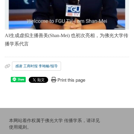
AI
生成虚拟主播善美
(Shan-Mei)
也初次亮相，为佛光大学传
播学系代言
感谢 工商时报 李翊榛/报导
Print this page
Share
本网站着作权属于佛光大学 传播学系，请详见
使用规则
。