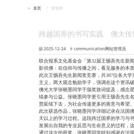
:::
首页
荣誉榜
跨越国界的书写实践 佛大传
2025-12-24
communication网站管理员
联合报系文化基金会「第32届王惕吾先生新闻
影供佛：在信仰与传播之间，看见服务的本
此次王惕吾先生新闻奖竞赛，共387位各大
主义」两大观念勉励学子，强调在这个资讯
佛光大学张晓墨同学于颁奖致词提及，感念
续参与公益。张晓墨同学更引用王惕吾先生
慧延续下去，为社会传递更多的善意与希望
此次获选作品，张晓墨同学详细记录在法国佛
天以上的学习过程。这段跨过国界的学习与
发展出自我的专业反思与生命意义的过程，
通过这次的获奖，张晓墨同学特别感谢在法