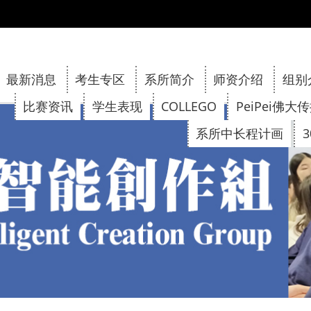
:::
最新消息
考生专区
系所简介
师资介绍
组别
比赛资讯
学生表现
COLLEGO
PeiPei佛大
系所中长程计画