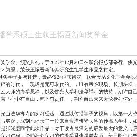
播学系硕士生获王惕吾新闻奖学金
奖学金」颁奖典礼，于2025年12月20日在联合报总部举行。
质＞为题，荣获王惕吾新闻奖研究生组学生作品之肯定。
学顶尖学子参与评选，最终仅24位获肯定。联合报系文化基金会
破碎的时代，「现场是无可取代的」，唯有亲临现场、长期耕耘
星云大师的办学恩泽，以及佛光大学和法华禅寺的扶持，期许自
名言「心中有自由，笔下有责任」，期许自己未来无论身处何处
。
光山法华禅寺的实习经验，通过以传播学子的视角，以第一人称
书写实践，深刻地记录了一位来自台湾佛光大学的传播系学生，
这是张晓墨同学此次作品，对于读者最深刻的启发最大的意义与
国实习过程，协助海外实习的传播学系张煜麟老师，每日陪伴他