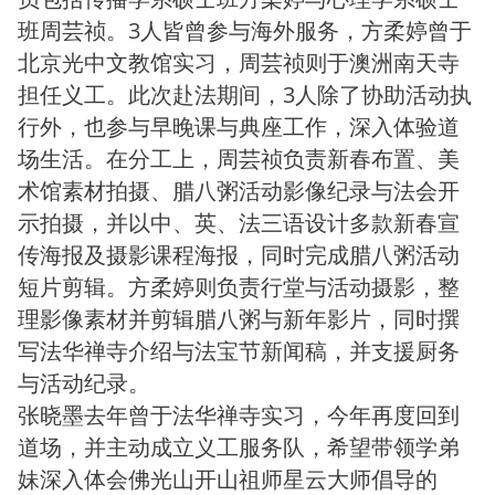
班周芸祯。3人皆曾参与海外服务，方柔婷曾于
北京光中文教馆实习，周芸祯则于澳洲南天寺
担任义工。此次赴法期间，3人除了协助活动执
行外，也参与早晚课与典座工作，深入体验道
场生活。在分工上，周芸祯负责新春布置、美
术馆素材拍摄、腊八粥活动影像纪录与法会开
示拍摄，并以中、英、法三语设计多款新春宣
传海报及摄影课程海报，同时完成腊八粥活动
短片剪辑。方柔婷则负责行堂与活动摄影，整
理影像素材并剪辑腊八粥与新年影片，同时撰
写法华禅寺介绍与法宝节新闻稿，并支援厨务
与活动纪录。
张晓墨去年曾于法华禅寺实习，今年再度回到
道场，并主动成立义工服务队，希望带领学弟
妹深入体会佛光山开山祖师星云大师倡导的