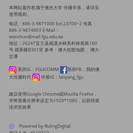
本网站着作权属于佛光大学 传播学系，请详见
使用规则
。
电话：886-3-9871000 Ext.23700~2 传真：
886-3-9874803 E-Mail：
wenchun@mail.fgu.edu.tw
地址：26247宜兰县礁溪乡林美村林尾路160
号 德香楼B301室 参考：
佛大校图地图 、佛大
交通
系所IG：FGUCOMM
系所FB：我的佛
大传播时代
毕展IG：lanyang_fgu
建议使用Google Chrome或Mozilla Firefox，
并将萤幕分辨率设定为1920*1080，以获得最
佳浏览效果
Powered by RulingDigital
造访人次 : 4510719