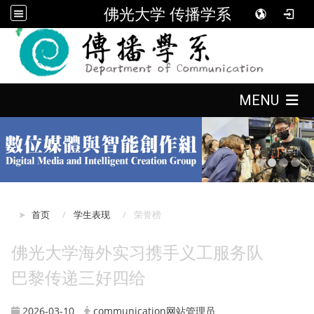
佛光大学 传播学系
:::
:::
MENU
:::
首页
学生表现
荣誉榜
佛光大学海外实习携手义工服务队
巴黎传递三好四给
2026-03-10
communication网站管理员