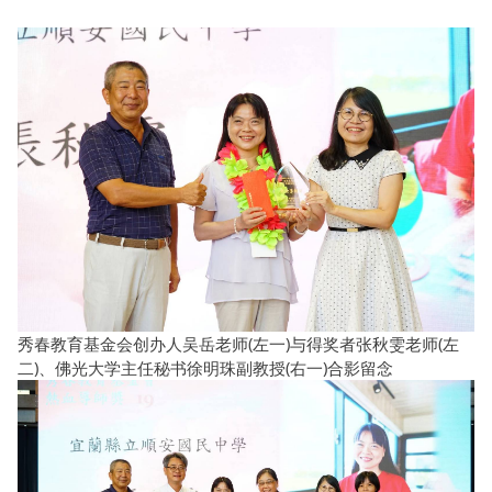
秀春教育基金会创办人吴岳老师(左一)与得奖者张秋雯老师(左
二)、佛光大学主任秘书徐明珠副教授(右一)合影留念