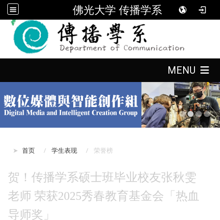
佛光大学 传播学系
:::
:::
MENU
:::
首页
学生表现
荣誉榜
贺！传播学系硕士班毕业校友张秋雯
老师 荣获2025秀春教育基金会「热血
导师奖」