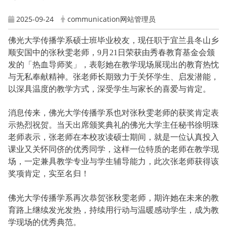
2025-09-24
communication网站管理员
佛光大学传播学系硕士班毕业校友，现任职于宜兰县冬山乡
顺安国中的张秋雯老师，9月21日荣获由秀春教育基金会颁
发的「热血导师奖」，表彰她在教学现场展现出的教育热忱
与无私奉献精神。张老师长期致力于关怀学生、启发潜能，
以深具温度的教学方式，深受学生与家长的喜爱与肯定。
消息传来，佛光大学传播学系也对张秋雯老师的获奖肯定表
示热烈祝贺。当天出席颁奖典礼的佛光大学主任秘书徐明珠
老师表示，张老师在本校攻读硕士期间，就是一位认真投入
课业又关怀同侪的优秀同学，这样一位特质的老师在教学现
场，一定兼具教学专业与学生辅导能力，此次张老师获得该
奖项肯定，实至名归！
佛光大学传播学系再次恭贺张秋雯老师，期许她在未来的教
育路上继续发光发热，持续用行动与温暖感动学生，成为教
学现场的优秀典范。