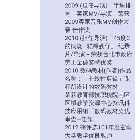
2009 (担任导演)「半块排
骨」客家MV/导演－荣获
2009客家音乐MV创作大
赛 佳作奖
2010 (担任导演)「45度C
的闷烧—糕粿嫂仔」 纪录
片/导演－荣获台北市政府
劳工金像奖特优奖
2010 数码教材(作者)作品
名称：「非线性剪辑」课
程所设计的数码教材
荣获教育部技职校院南区
区域教学资源中心资讯科
技应用组「数码教材奖优
审查—佳作」
2012 获评选101年度玄奘
大学教学优良教师