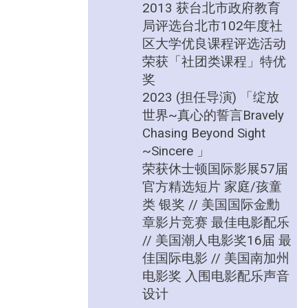
2013 获台北市政府教育
局评选台北市102年度社
区大学优良课程评选活动
荣获「社团类课程」特优
奖
2023 (担任导演) 「绽放
世界~真心的誓言Bravely
Chasing Beyond Sight
~Sincere 」
荣获休士顿国际影展57届
官方精选短片 家庭/孩童
类 银奖 // 美国国际金勳
章影片竞赛 最佳电影配乐
//
美国潮人电影奖16届 最
佳国际电影 // 美国南加州
电影奖 入围电影配乐声音
设计