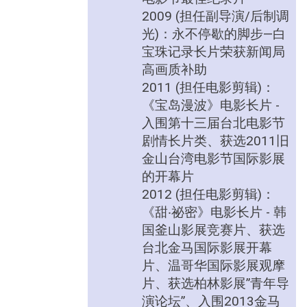
2009 (担任副导演/后制调
光)：永不停歇的脚步—白
宝珠记录长片荣获新闻局
高画质补助
2011 (担任电影剪辑)：
《宝岛漫波》电影长片 -
入围第十三届台北电影节
剧情长片类、获选2011旧
金山台湾电影节国际影展
的开幕片
2012 (担任电影剪辑)：
《甜‧祕密》电影长片 - 韩
国釜山影展竞赛片、获选
台北金马国际影展开幕
片、温哥华国际影展观摩
片、获选柏林影展”青年导
演论坛”、入围2013金马