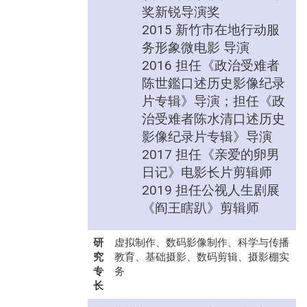
奖新锐导演奖
2015 新竹市在地行动服
务形象微电影 导演
2016 担任《政治受难者
陈世鑑口述历史影像纪录
片专辑》导演；担任《政
治受难者陈水清口述历史
影像纪录片专辑》导演
2017 担任《亲爱的卵男
日记》电影长片剪辑师
2019 担任公视人生剧展
《阎王瞎趴》剪辑师
研
虚拟制作、数码影像制作、科学与传播
究
教育、基础摄影、数码剪辑、摄影棚实
专
务
长