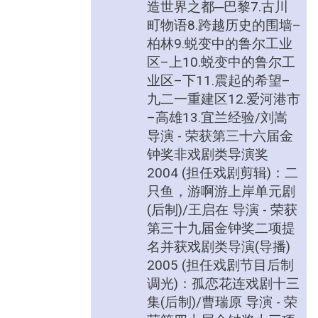
造世界之都─巴黎7.古川
町物语8.跨越历史的围墙–
柏林9.蜕变中的鲁尔工业
区–上10.蜕变中的鲁尔工
业区–下11.震起的希望–
九二一重建区12.爱河港市
–高雄13.宜兰经验/刘嵩
导演 - 荣获第三十六届金
钟奖非戏剧类导演奖
2004 (担任戏剧剪辑)：二
只鱼，游啊游上岸单元剧
(后制)/王启在 导演 - 荣获
第三十九届金钟奖二项提
名并获戏剧类导演(导播)
2005 (担任戏剧节目后制
调光)：孤恋花连戏剧十三
集(后制)/曹瑞原 导演 - 荣