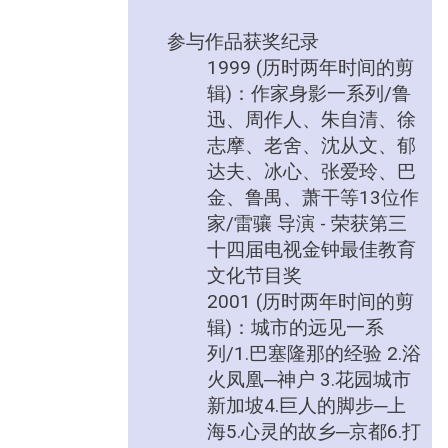
参与作品获奖纪录
1999 (历时两年时间的剪
辑)：作家身影一系列/鲁
迅、周作人、朱自清、徐
志摩、老舍、沈从文、郁
达夫、冰心、张爱玲、巴
金、鲁禺、萧干等13位作
家/雷骧 导演 - 荣获第三
十四届电视金钟最佳教育
文化节目奖
2001 (历时两年时间的剪
辑)：城市的远见一系
列/1.巴塞隆那的经验 2.浴
火凤凰─神户 3.花园城市
新加坡4.巨人的脚步─上
海5.心灵的故乡─京都6.打