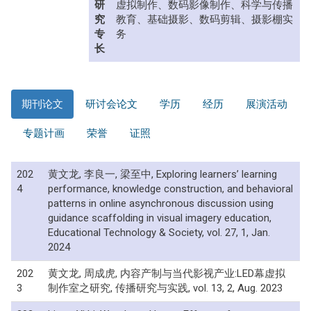
研
虚拟制作、数码影像制作、科学与传播
究
教育、基础摄影、数码剪辑、摄影棚实
专
务
长
期刊论文
研讨会论文
学历
经历
展演活动
专题计画
荣誉
证照
202
黄文龙, 李良一, 梁至中, Exploring learners’ learning
4
performance, knowledge construction, and behavioral
patterns in online asynchronous discussion using
guidance scaffolding in visual imagery education,
Educational Technology & Society, vol. 27, 1, Jan.
2024
202
黄文龙, 周成虎, 内容产制与当代影视产业:LED幕虚拟
3
制作室之研究, 传播研究与实践, vol. 13, 2, Aug. 2023