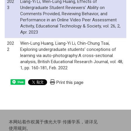
202
Liang-Yi Li, Wen-Lung Huang, Effects of
3
Undergraduate Student Reviewers’ Ability on
Comments Provided, Reviewing Behavior, and
Performance in an Online Video Peer Assessment
Activity, Educational Technology & Society, vol. 26, 2,
Apr. 2023
202
Wen-Lung Huang, Liang-Yi Li, Chin-Chung Tsai,
2
Exploring undergraduate students’ conceptions of
learning via auto-photography:A cross-sectional
analysis, British Educational Research Journal, vol. 48,
1, pp. 160-181, Feb. 2022
Print this page
Share
本网站着作权属于佛光大学 传播学系，请详见
使用规则
。