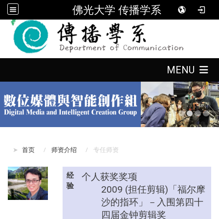
佛光大学 传播学系
:::
:::
MENU
:::
首页
师资介绍
专任师资
经
个人获奖奖项
验
2009 (担任剪辑)「福尔摩
沙的指环」－入围第四十
四届金钟剪辑奖