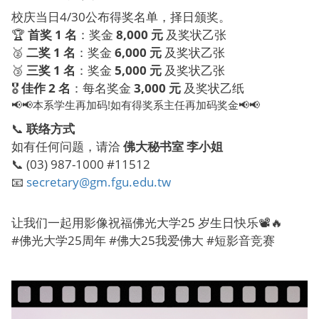
校庆当日4/30公布得奖名单，择日颁奖。
🏆
首奖 1 名
：奖金
8,000 元
及奖状乙张
🥈
二奖 1 名
：奖金
6,000 元
及奖状乙张
🥉
三奖 1 名
：奖金
5,000 元
及奖状乙张
🎖️
佳作 2 名
：每名奖金
3,000 元
及奖状乙纸
📢📢本系学生再加码!如有得奖系主任再加码奖金📢📢
📞
联络方式
如有任何问题，请洽
佛大秘书室 李小姐
📞 (03) 987-1000 #11512
📧
secretary@gm.fgu.edu.tw
让我们一起用影像祝福佛光大学25 岁生日快乐📽️🔥
#佛光大学25周年 #佛大25我爱佛大 #短影音竞赛