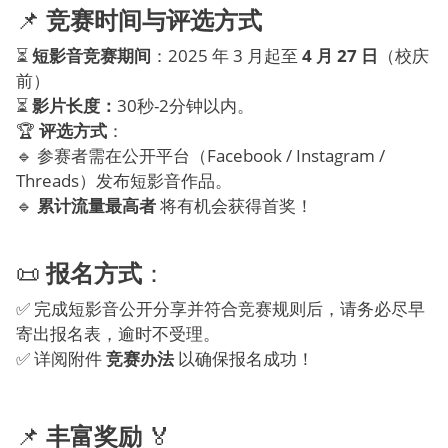
📌
竞赛时间与评选方式
⏳
短影音竞赛期间
：2025 年 3 月起至
4 月 27 日
（校庆
前）
⏳
影片长度：
30秒-2分钟以内。
🏆
评选方式
：
🔹 参赛者需在公开平台（Facebook / Instagram /
Threads）发布短影音作品。
🔹
累计流量最高者
将有机会获得首奖！
📜
报名方式
：
✅ 完成短影音公开分享并符合竞赛规则后，请务必尽早
寄出报名表，逾时不受理。
✅ 详阅附件
竞赛办法
以确保报名成功！
📌
丰富奖励
🏅