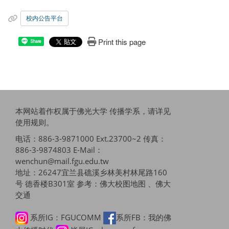
校内公告平台
Print this page
Share
本网站着作权属于佛光大学 传播学系，请详见
使用规则
。
电话：886-3-9871000 Ext.23700~2 传真：
886-3-9874803 E-Mail：
wenchun@mail.fgu.edu.tw
地址：26247宜兰县礁溪乡林美村林尾路160
号 德香楼B301室 参考：
佛大校图地图 、佛大
交通
系所IG：FGUCOMM
系所FB：我的佛