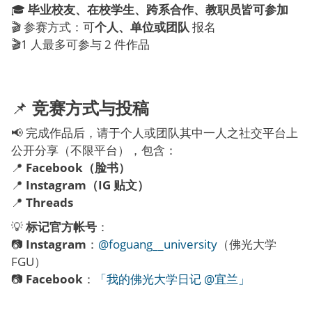
🎓
毕业校友、在校学生、跨系合作、教职员皆可参加
🎬 参赛方式：可
个人、单位或团队
报名
🎬1 人最多可参与 2 件作品
📌
竞赛方式与投稿
📢 完成作品后，请于个人或团队其中一人之社交平台上
公开分享（不限平台），包含：
📍
Facebook（脸书）
📍
Instagram（IG 贴文）
📍
Threads
💡
标记官方帐号
：
📷
Instagram
：
@foguang__university
（佛光大学
FGU）
📷
Facebook
：
「我的佛光大学日记 @宜兰」