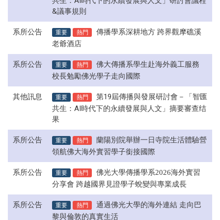
共生：AI時代下的永續發展與人文」研討會議程
&議事規則
系所公告
重要
熱門
傳播學系深耕地方 跨界觀摩礁溪
老爺酒店
系所公告
重要
熱門
佛大傳播系學生赴海外義工服務
校長勉勵佛光學子走向國際
其他訊息
重要
熱門
第19屆傳播與發展研討會－「智匯
共生：AI時代下的永續發展與人文」摘要審查结
果
系所公告
重要
熱門
蘭陽別院舉辦一日寺院生活體驗營
領航佛大海外實習學子銜接國際
系所公告
重要
熱門
佛光大學傳播學系2026海外實習
分享會 跨越國界見證學子蛻變與專業成長
系所公告
重要
熱門
通過佛光大學的海外連結 走向巴
黎與倫敦的真實生活