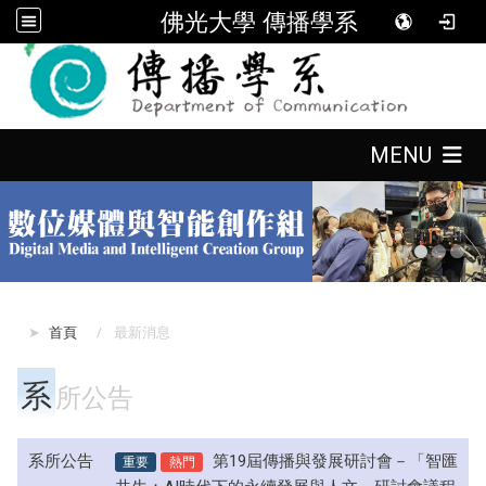
佛光大學 傳播學系
:::
:::
MENU
:::
首頁
最新消息
系
所公告
系所公告
重要
熱門
第19屆傳播與發展研討會－「智匯