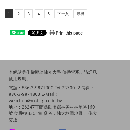
1
2
3
4
5
下一頁
最後
Print this page
Share
本網站著作權屬於佛光大學 傳播學系，請詳見
使用規則
。
電話：886-3-9871000 Ext.23700~2 傳真：
886-3-9874803 E-Mail：
wenchun@mail.fgu.edu.tw
地址：26247宜蘭縣礁溪鄉林美村林尾路160
號 德香樓B301室 參考：
佛大校圖地圖 、佛大
交通