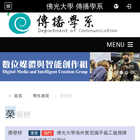
佛光大學 傳播學系
:::
:::
MENU
:::
首頁
學生表現
榮譽榜
榮
譽榜
榮譽榜
重要
熱門
佛光大學海外實習攜手義工服務隊