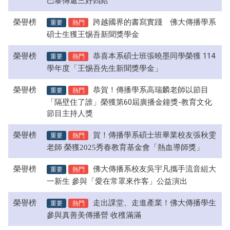
巴黎傳遞三好四給
榮譽榜
重要
熱門
跨越國界的書寫實踐 佛大傳播學系
碩士生獲王惕吾新聞獎學金
榮譽榜
重要
熱門
恭喜本系碩士班張曉墨同學榮獲 114
學年度「王惕吾先生新聞獎學金」
榮譽榜
重要
熱門
恭賀！傳播學系高瑞麟老師以節目
「隔壁住了誰」榮獲第60屆廣播金鐘獎-教育文化
節目主持人獎
榮譽榜
重要
熱門
賀！傳播學系碩士班畢業校友張秋雯
老師 榮獲2025秀春教育基金會「熱血導師獎」
榮譽榜
重要
熱門
佛大傳播系校友吳宇凡攜手流音組大
一新生 參與「愛在常罩來作客」公益演出
榮譽榜
重要
熱門
走出課堂、走進產業！佛大傳播學生
參與真善美傳播營 收穫滿滿