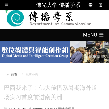
佛光大学 传播学系
:::
:::
MENU
:::
首页
系所公告
巴西我来了！佛大传播系暑期海外道
场实习首度前进南美洲
2024-06-04
communication网站管理员