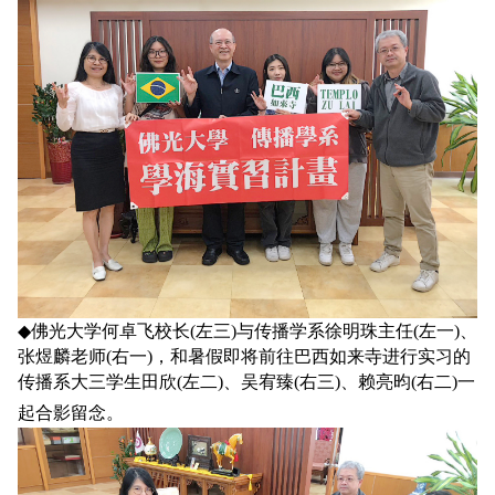
◆
佛光大学何卓飞校长(左三)与传播学系徐明珠主任(左一)、
张煜麟老师(右一)，和暑假即将前往巴西如来寺进行实习的
传播系大三学生田欣(左二)、吴宥臻(右三)、赖亮昀(右二)一
起合影留念。