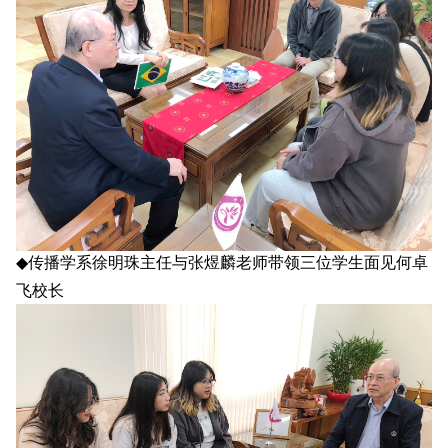
◆
传播学系徐明珠主任与张煜麟老师带领三位学生面见何卓
飞校长