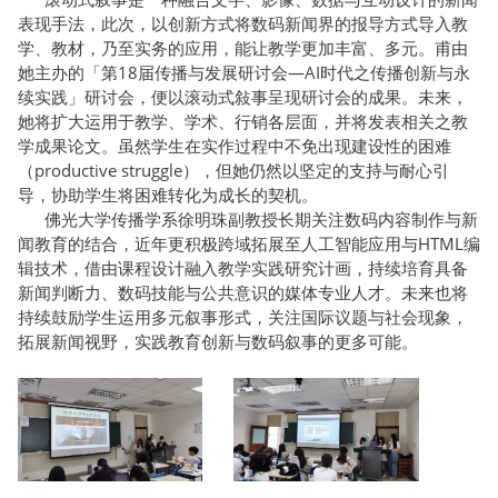
表现手法，此次，以创新方式将数码新闻界的报导方式导入教
学、教材，乃至实务的应用，能让教学更加丰富、多元。甫由
她主办的「第18届传播与发展研讨会—AI时代之传播创新与永
续实践」研讨会，便以滚动式敍事呈现研讨会的成果。未来，
她将扩大运用于教学、学术、行销各层面，并将发表相关之教
学成果论文。虽然学生在实作过程中不免出现建设性的困难
（productive struggle），但她仍然以坚定的支持与耐心引
导，协助学生将困难转化为成长的契机。
佛光大学传播学系徐明珠副教授长期关注数码内容制作与新
闻教育的结合，近年更积极跨域拓展至人工智能应用与HTML编
辑技术，借由课程设计融入教学实践研究计画，持续培育具备
新闻判断力、数码技能与公共意识的媒体专业人才。未来也将
持续鼓励学生运用多元叙事形式，关注国际议题与社会现象，
拓展新闻视野，实践教育创新与数码叙事的更多可能。