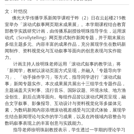
文：叶恺倪
佛光大学传播学系新闻学课程于昨（2）日在云起楼219教
室举办「滚动式叙事网页期末成果展」。本学期课程结合教育
部教学实践研究计画，由传播系副授徐明珠指导学生，运用滚
动式（Scrollytelling）网页形式制作新闻专题，并于期末展出
多组主题多元、内容丰富的成果作品，充分展现学生在数码新
闻制作、资料视觉化与互动叙事等面向的创意表现与实作能
力。
计画主持人徐明珠老师运用「滚动式敍事的教学法」将
「新闻学」教材以滚动页面方式呈现，并融入「专题导向学
习」、「动手操作学习」等方式，指导同学进行「滚动式敍
事」新闻专题实作。本次成果展共展出十三组学生专题作品，
主题涵盖天灾时事、流行音乐、国际议题、环境永续、地方渔
业创生、剧后点滴等面向。每组作品皆以滚动式网页呈现，融
合文字叙事、影像报导、互动设计与资料视觉化等多媒体元
素，为数码新闻内容添增滚动视差感受与沉浸式体验，展现学
生结合新闻理论与实作的学习成果，以及在跨领域内容整合与
数码叙事表现上的丰富创意与实践能力。
指导老师徐明珠副教授表示，学生透过一学期的理论学习