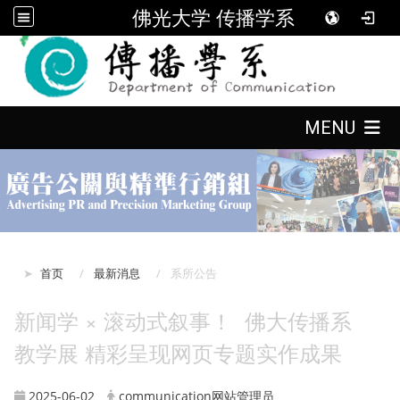
佛光大学 传播学系
:::
:::
MENU
:::
首页
最新消息
系所公告
新闻学 × 滚动式叙事！ 佛大传播系
教学展 精彩呈现网页专题实作成果
2025-06-02
communication网站管理员