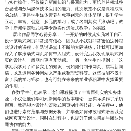
与实作操作，不仅提升新闻知识与采写能力，更培养跨领域整
合思维与数码媒体技术应用的能力。此次展览不仅是课程成果
的总结，更是学生媒体素养与叙事创意的具体呈现，提升学生
互动、丰富、创意、多元的学习，成了名副其实「滚动吧，教
学！新闻学滚动式敍事专题实作沉浸式教学」的实践。
展出作品同学心得分享：「一开始的时候其实我对于自己
设计滚动式网页非常没有信心，因为从小我就非常害怕这种程
式设计的课程，但透过课堂上不断的实际演练，让我可以更加
深入了解滚动式网页如何带入程式，设计完后我发现滚动式网
页的设计与一般网也更有互动感。」另一名学生也提到：「这
学期我学到了许多实用的知识，例如如何制作网页、撰写新闻
稿，以及运用各种网站来产生或整理资料等。这些技能不仅丰
富了我的学习经验，也有可能在未来的学业或职涯中发挥重要
的作用。」
多数学生们也表示，这门课程提供了丰富而扎实的实务体
验，不仅让他们学习到新闻学的基本理论，更实际操作了采访
撰写、数码脚本设计与滚动式网页制作等技能。在课程中，他
们也进行素材蒐集与数据分析，并学会如何修改程式语言以完
成网页互动设计。同时在过程中，也提升了解决问题与团队沟
通协作的能力。
滚动式叙事是一种融合文字、影像、数据与互动设计的新闻