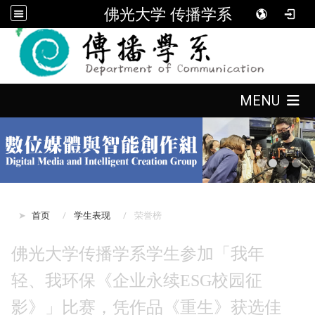
佛光大学 传播学系
:::
:::
MENU
:::
首页
学生表现
荣誉榜
佛光大学传播学系学生参加「我年
轻、我环保《企业永续ESG校园征
影》」比赛，凭作品《重生》获选佳