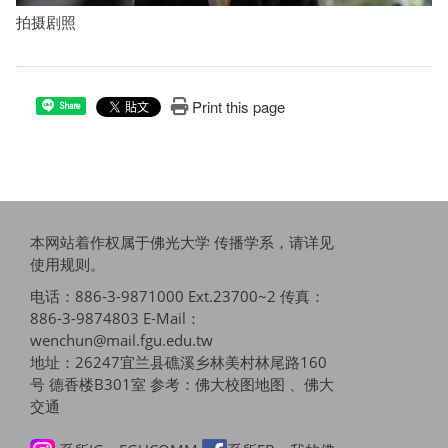
拍摄剧照
Print this page
Share
本网站着作权属于佛光大学 传播学系，请详见
使用规则
。
电话：886-3-9871000 Ext.23700~2 传真：
886-3-9874803 E-Mail：
wenchun@mail.fgu.edu.tw
地址：26247宜兰县礁溪乡林美村林尾路160
号 德香楼B301室 参考：
佛大校图地图 、佛大
交通