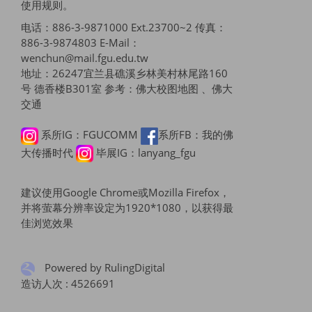
使用规则
。
电话：886-3-9871000 Ext.23700~2 传真：
886-3-9874803 E-Mail：
wenchun@mail.fgu.edu.tw
地址：26247宜兰县礁溪乡林美村林尾路160
号 德香楼B301室 参考：
佛大校图地图 、佛大
交通
系所IG：FGUCOMM
系所FB：我的佛
大传播时代
毕展IG：lanyang_fgu
建议使用Google Chrome或Mozilla Firefox，
并将萤幕分辨率设定为1920*1080，以获得最
佳浏览效果
Powered by RulingDigital
造访人次 : 4526691