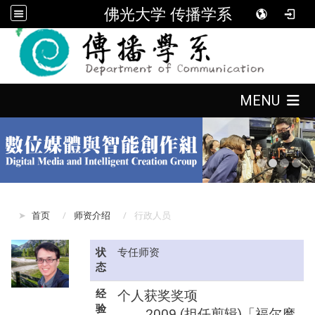
佛光大学 传播学系
:::
:::
MENU
:::
首页
师资介绍
行政人员
状
专任师资
态
经
个人获奖奖项
验
2009 (担任剪辑)「福尔摩