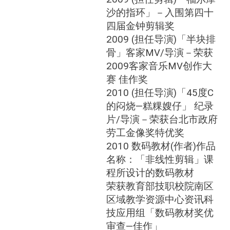
沙的指环」－入围第四十
四届金钟剪辑奖
2009 (担任导演)「半块排
骨」客家MV/导演－荣获
2009客家音乐MV创作大
赛 佳作奖
2010 (担任导演)「45度C
的闷烧—糕粿嫂仔」 纪录
片/导演－荣获台北市政府
劳工金像奖特优奖
2010 数码教材(作者)作品
名称：「非线性剪辑」课
程所设计的数码教材
荣获教育部技职校院南区
区域教学资源中心资讯科
技应用组「数码教材奖优
审查—佳作」