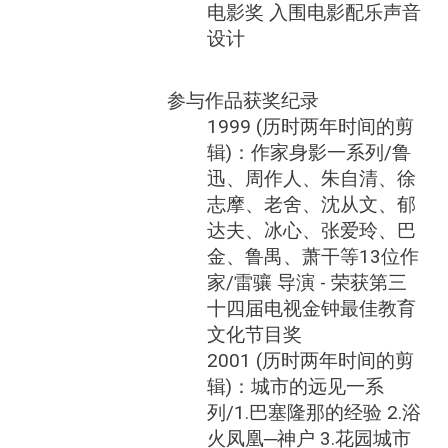
电影奖 入围电影配乐声音
设计
参与作品获奖纪录
1999 (历时两年时间的剪
辑)：作家身影一系列/鲁
迅、周作人、朱自清、徐
志摩、老舍、沈从文、郁
达夫、冰心、张爱玲、巴
金、鲁禺、萧干等13位作
家/雷骧 导演 - 荣获第三
十四届电视金钟最佳教育
文化节目奖
2001 (历时两年时间的剪
辑)：城市的远见一系
列/1.巴塞隆那的经验 2.浴
火凤凰─神户 3.花园城市