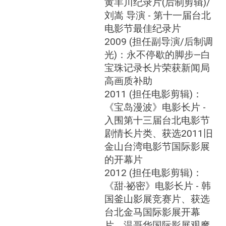
黄羊川纪录片(后制剪辑)/
刘嵩 导演 - 第十一届台北
电影节最佳纪录片
2009 (担任副导演/后制调
光)：永不停歇的脚步—白
宝珠记录长片荣获新闻局
高画质补助
2011 (担任电影剪辑)：
《宝岛漫波》电影长片 -
入围第十三届台北电影节
剧情长片类、获选2011旧
金山台湾电影节国际影展
的开幕片
2012 (担任电影剪辑)：
《甜‧祕密》电影长片 - 韩
国釜山影展竞赛片、获选
台北金马国际影展开幕
片、温哥华国际影展观摩