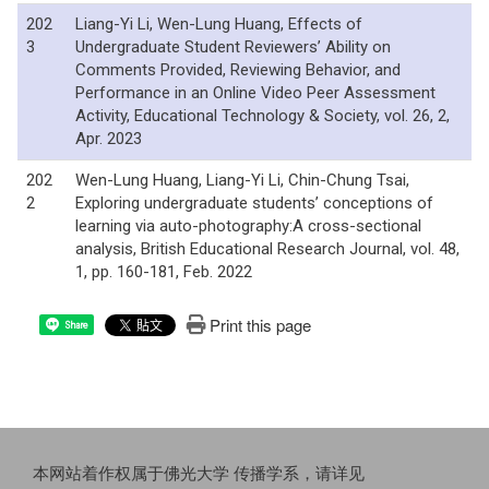
202
Liang-Yi Li, Wen-Lung Huang, Effects of
3
Undergraduate Student Reviewers’ Ability on
Comments Provided, Reviewing Behavior, and
Performance in an Online Video Peer Assessment
Activity, Educational Technology & Society, vol. 26, 2,
Apr. 2023
202
Wen-Lung Huang, Liang-Yi Li, Chin-Chung Tsai,
2
Exploring undergraduate students’ conceptions of
learning via auto-photography:A cross-sectional
analysis, British Educational Research Journal, vol. 48,
1, pp. 160-181, Feb. 2022
Print this page
Share
本网站着作权属于佛光大学 传播学系，请详见