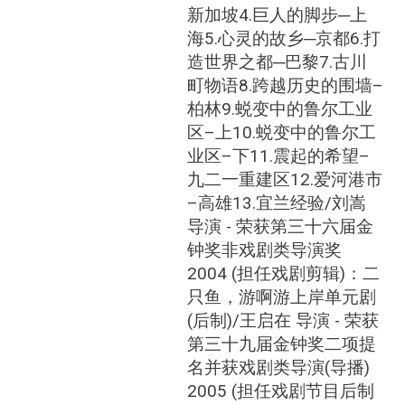
新加坡4.巨人的脚步─上
海5.心灵的故乡─京都6.打
造世界之都─巴黎7.古川
町物语8.跨越历史的围墙–
柏林9.蜕变中的鲁尔工业
区–上10.蜕变中的鲁尔工
业区–下11.震起的希望–
九二一重建区12.爱河港市
–高雄13.宜兰经验/刘嵩
导演 - 荣获第三十六届金
钟奖非戏剧类导演奖
2004 (担任戏剧剪辑)：二
只鱼，游啊游上岸单元剧
(后制)/王启在 导演 - 荣获
第三十九届金钟奖二项提
名并获戏剧类导演(导播)
2005 (担任戏剧节目后制