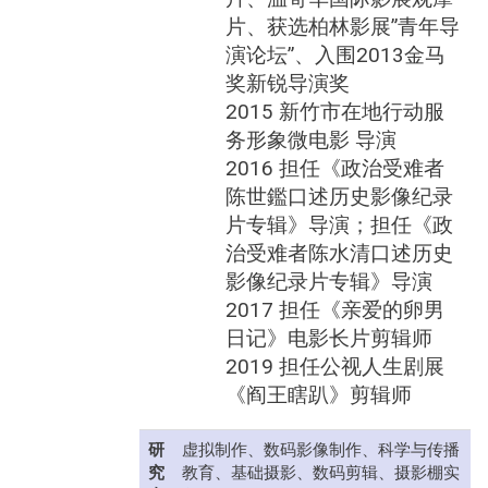
片、获选柏林影展”青年导
演论坛”、入围2013金马
奖新锐导演奖
2015 新竹市在地行动服
务形象微电影 导演
2016 担任《政治受难者
陈世鑑口述历史影像纪录
片专辑》导演；担任《政
治受难者陈水清口述历史
影像纪录片专辑》导演
2017 担任《亲爱的卵男
日记》电影长片剪辑师
2019 担任公视人生剧展
《阎王瞎趴》剪辑师
研
虚拟制作、数码影像制作、科学与传播
究
教育、基础摄影、数码剪辑、摄影棚实