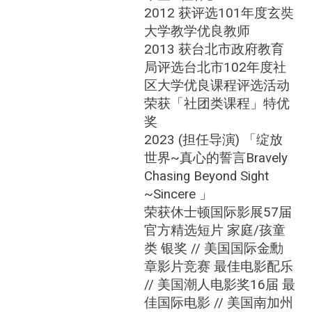
2012 获评选101年度玄奘
大学教学优良教师
2013 获台北市政府教育
局评选台北市102年度社
区大学优良课程评选活动
荣获「社团类课程」特优
奖
2023 (担任导演) 「绽放
世界~真心的誓言Bravely
Chasing Beyond Sight
~Sincere 」
荣获休士顿国际影展57届
官方精选短片 家庭/孩童
类 银奖 // 美国国际金勳
章影片竞赛 最佳电影配乐
//
美国潮人电影奖16届 最
佳国际电影 // 美国南加州