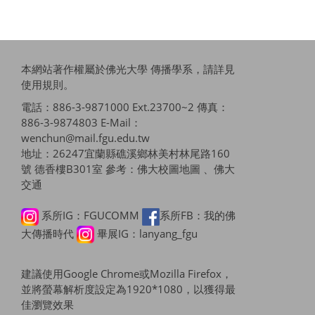
本網站著作權屬於佛光大學 傳播學系，請詳見
使用規則
。
電話：886-3-9871000 Ext.23700~2 傳真：
886-3-9874803 E-Mail：
wenchun@mail.fgu.edu.tw
地址：26247宜蘭縣礁溪鄉林美村林尾路160
號 德香樓B301室 參考：
佛大校圖地圖 、佛大
交通
系所IG：FGUCOMM
系所FB：我的佛
大傳播時代
畢展IG：lanyang_fgu
建議使用Google Chrome或Mozilla Firefox，
並將螢幕解析度設定為1920*1080，以獲得最
佳瀏覽效果