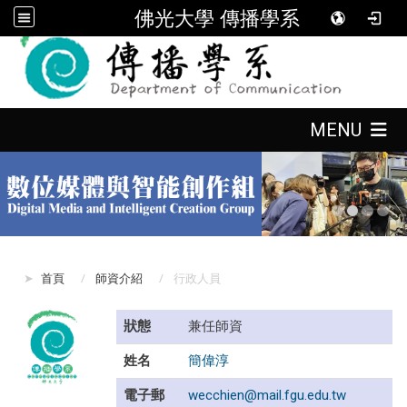
佛光大學 傳播學系
:::
:::
MENU
:::
首頁
師資介紹
行政人員
狀態
兼任師資
姓名
簡偉淳
電子郵
wecchien@mail.fgu.edu.tw