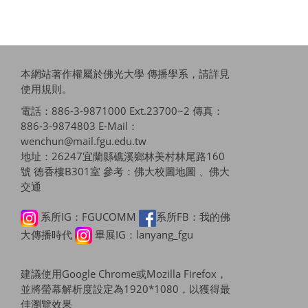
本網站著作權屬於佛光大學 傳播學系，請詳見
使用規則
。
電話：886-3-9871000 Ext.23700~2 傳真：
886-3-9874803 E-Mail：
wenchun@mail.fgu.edu.tw
地址：26247宜蘭縣礁溪鄉林美村林尾路160
號 德香樓B301室 參考：
佛大校圖地圖 、佛大
交通
系所IG：FGUCOMM
系所FB：我的佛
大傳播時代
畢展IG：lanyang_fgu
建議使用Google Chrome或Mozilla Firefox，
並將螢幕解析度設定為1920*1080，以獲得最
佳瀏覽效果