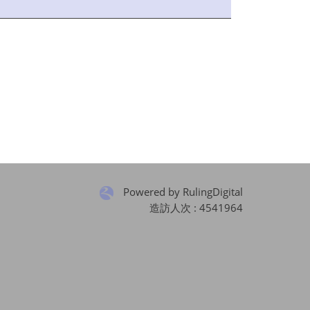
Powered by RulingDigital
造訪人次 : 4541964