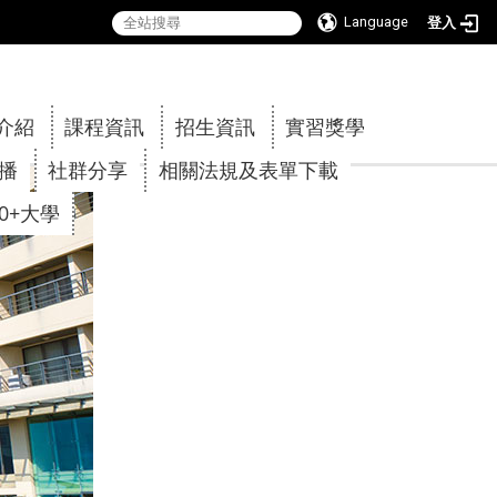
Language
登入
:::
介紹
課程資訊
招生資訊
實習獎學
傳播
社群分享
相關法規及表單下載
30+大學