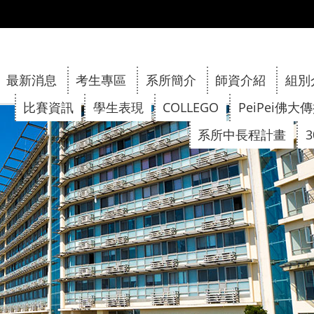
:::
最新消息
考生專區
系所簡介
師資介紹
組別
比賽資訊
學生表現
COLLEGO
PeiPei佛大
系所中長程計畫