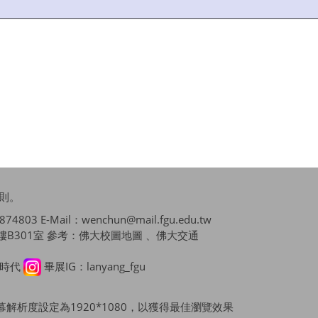
則
。
4803 E-Mail：wenchun@mail.fgu.edu.tw
B301室 參考：
佛大校圖地圖 、佛大交通
播時代
畢展IG：lanyang_fgu
x，並將螢幕解析度設定為1920*1080，以獲得最佳瀏覽效果