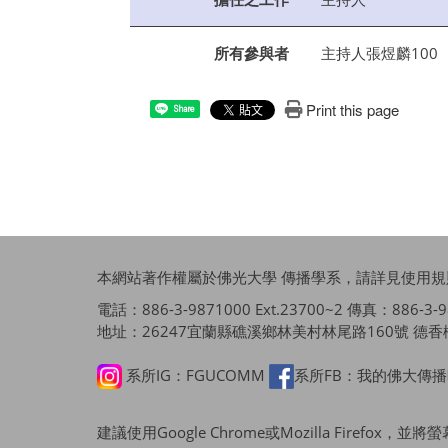
所有參與者
主持人張煜麟100
Print this page
Share
本網站著作權屬於佛光大學 傳播學系，請詳見
使用規
電話：886-3-9871000 Ext.23700~2 傳真：886-3-987
地址：26247宜蘭縣礁溪鄉林美村林尾路160號 德香樓
系所IG：FGUCOMM
系所FB：我的佛大傳
建議使用Google Chrome或Mozilla Firefo