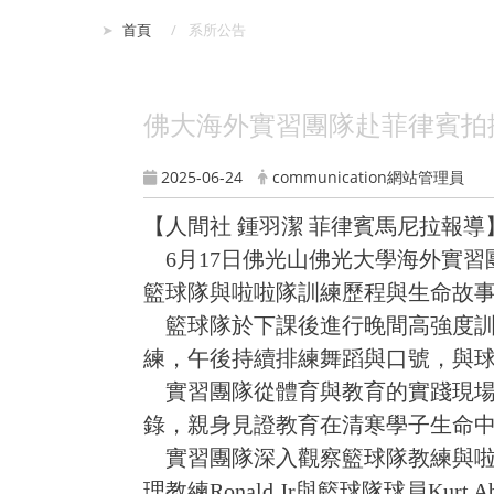
:::
首頁
系所公告
佛大海外實習團隊赴菲律賓拍
2025-06-24
communication網站管理員
【人間社 鍾羽潔 菲律賓馬尼拉報導
6月17日佛光山佛光大學海外實習
籃球隊與啦啦隊訓練歷程與生命故
籃球隊於下課後進行晚間高強度訓
練，午後持續排練舞蹈與口號，與
實習團隊從體育與教育的實踐現場
錄，親身見證教育在清寒學子生命
實習團隊深入觀察籃球隊教練與啦
理教練Ronald Jr與籃球隊球員Kurt A