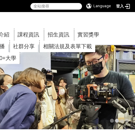
Language
登入
:::
介紹
課程資訊
招生資訊
實習獎學
傳播
社群分享
相關法規及表單下載
30+大學