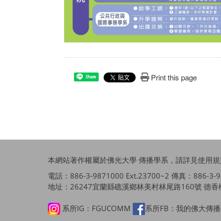
Print this page
Share
本網站著作權屬於佛光大學 傳播學系，請詳見
使用規
電話：886-3-9871000 Ext.23700~2 傳真：886-3-987
地址：26247宜蘭縣礁溪鄉林美村林尾路160號 德香樓
系所IG：FGUCOMM
系所FB：我的佛大傳