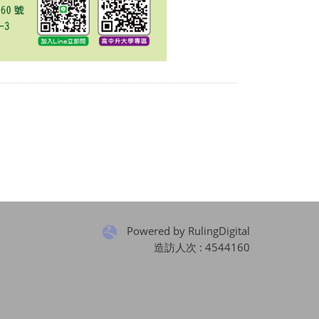
Powered by RulingDigital
造訪人次 : 4544160