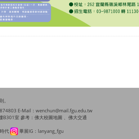
則
。
4803 E-Mail：wenchun@mail.fgu.edu.tw
B301室 參考：
佛大校圖地圖 、佛大交通
播時代
畢展IG：lanyang_fgu