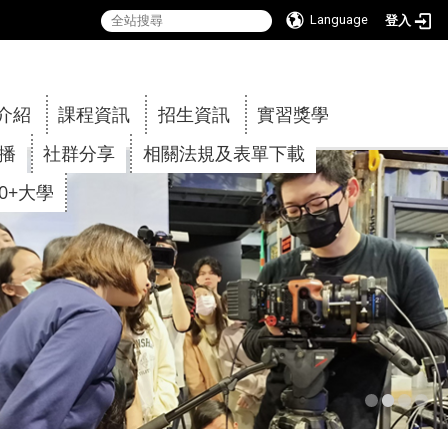
Language
登入
:::
介紹
課程資訊
招生資訊
實習獎學
傳播
社群分享
相關法規及表單下載
30+大學