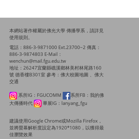
本網站著作權屬於佛光大學 傳播學系，請詳見
使用規則
。
電話：886-3-9871000 Ext.23700~2 傳真：
886-3-9874803 E-Mail：
wenchun@mail.fgu.edu.tw
地址：26247宜蘭縣礁溪鄉林美村林尾路160
號 德香樓B301室 參考：
佛大校圖地圖 、佛大
交通
系所IG：FGUCOMM
系所FB：我的佛
大傳播時代
畢展IG：lanyang_fgu
建議使用Google Chrome或Mozilla Firefox，
並將螢幕解析度設定為1920*1080，以獲得最
佳瀏覽效果