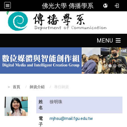
佛光大學 傳播學系
:::
:::
MENU
:::
首頁
師資介紹
專任師資
姓
徐明珠
名
電
mjhsu@mail.fgu.edu.tw
子