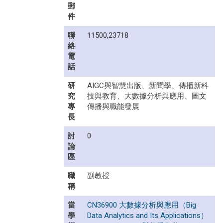
郵
件
聯
11500,23718
絡
電
話
研
AIGC與智慧出版、新聞學、傳播新科
究
技與教育、大數據分析與應用、圖文
專
傳播與職能發展
長
討
0
論
區
職
副教授
稱
當
CN36900 大數據分析與應用（Big
學
Data Analytics and Its Applications）